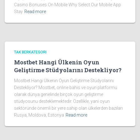
Casino Bonuses On Mobile Why Select Our Mobile App
Stay
Read more
TAK BERKATEGORI
Mostbet Hangi Ülkenin Oyun
Geliştirme Stüdyolarını Destekliyor?
Mostbet Hangi Ülkenin Oyun Geliştirme Stüdyolarını
Destekliyor? Mostbet, online bahis ve oyun platformu
olarak dünya genelinde birçok oyun geliştirme
stüdyosunu desteklemektedir. Özellikle, yani oyun
sektöründe önemli bir yere sahip olan ülkelerden bazıları
Rusya, Moldova, Estonya
Read more