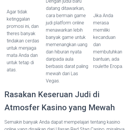
Dengan judul baru
datang ditawarkan,
Agar tidak
cara bermain game
Jika Anda
ketinggalan
judi platform online
merasa
promosi ini, dan
menawarkan lebih
memiliki
theres banyak
banyak game untuk
kecanduan
tindakan cerdas
memenangkan uang
dan
untuk menjaga
dan hiburan nyata
membutuhkan
mata Anda dan
daripada aula
bantuan, ada
untuk tetap di
berbasis darat paling
roulette Eropa.
atas.
mewah dari Las
Vegas.
Rasakan Keseruan Judi di
Atmosfer Kasino yang Mewah
Semakin banyak Anda dapat mempelajari tentang kasino
online yang disajikan dari Ulasan Red Stag Casino, misalnya.