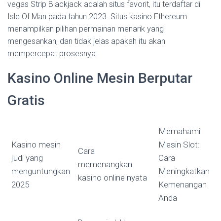
vegas Strip Blackjack adalah situs favorit, itu terdaftar di
Isle Of Man pada tahun 2023. Situs kasino Ethereum
menampilkan pilihan permainan menarik yang
mengesankan, dan tidak jelas apakah itu akan
mempercepat prosesnya.
Kasino Online Mesin Berputar
Gratis
Memahami
Kasino mesin
Mesin Slot:
Cara
judi yang
Cara
memenangkan
menguntungkan
Meningkatkan
kasino online nyata
2025
Kemenangan
Anda