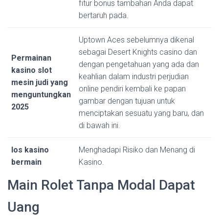
fitur bonus tambahan Anda dapat
bertaruh pada.
Uptown Aces sebelumnya dikenal
sebagai Desert Knights casino dan
Permainan
dengan pengetahuan yang ada dan
kasino slot
keahlian dalam industri perjudian
mesin judi yang
online pendiri kembali ke papan
menguntungkan
gambar dengan tujuan untuk
2025
menciptakan sesuatu yang baru, dan
di bawah ini.
Ios kasino
Menghadapi Risiko dan Menang di
bermain
Kasino.
Main Rolet Tanpa Modal Dapat
Uang