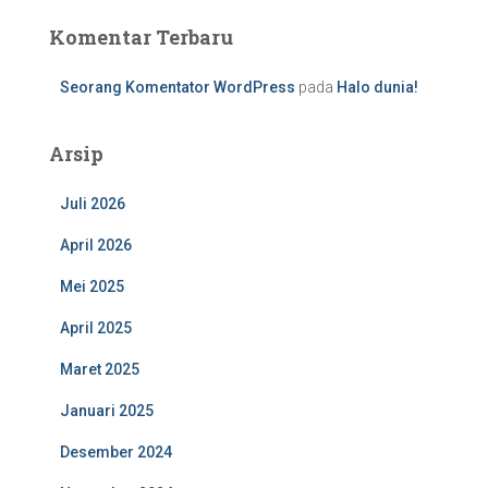
Komentar Terbaru
Seorang Komentator WordPress
pada
Halo dunia!
Arsip
Juli 2026
April 2026
Mei 2025
April 2025
Maret 2025
Januari 2025
Desember 2024