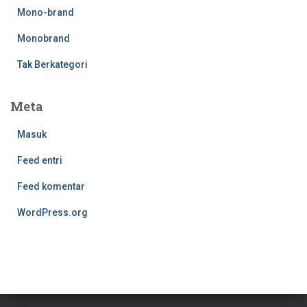
Mono-brand
Monobrand
Tak Berkategori
Meta
Masuk
Feed entri
Feed komentar
WordPress.org