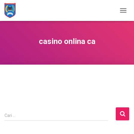
TOGG
NAVIG
casino onlina ca
C
Cari …
a
r
i