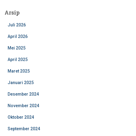
Arsip
Juli 2026
April 2026
Mei 2025
April 2025
Maret 2025
Januari 2025
Desember 2024
November 2024
Oktober 2024
September 2024