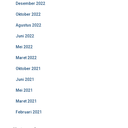
Desember 2022
Oktober 2022
Agustus 2022
Juni 2022
Mei 2022
Maret 2022
Oktober 2021
Juni 2021
Mei 2021
Maret 2021
Februari 2021