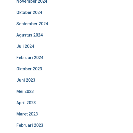
November 2024
Oktober 2024
September 2024
Agustus 2024
Juli 2024
Februari 2024
Oktober 2023
Juni 2023
Mei 2023
April 2023
Maret 2023
Februari 2023