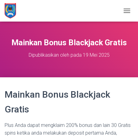
T
O
G
G
L
Mainkan Bonus Blackjack Gratis
E
N
Dipublikasikan oleh
pada
19 Mei 2025
A
V
I
G
A
Decentralized crypto prediction market for traders -
polymarket
-
Decentralized prediction markets for crypto traders -
Try
S
trade on real-world event outcomes with low fees.
Polymarket
- place informed bets and hedge crypto risk efficiently.
Mainkan Bonus Blackjack
I
Gratis
Plus Anda dapat mengklaim 200% bonus dan lain 30 Gratis
spins ketika anda melakukan deposit pertama Anda,