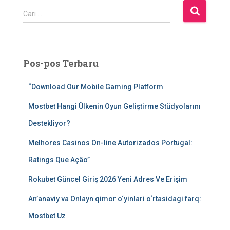
C
Cari …
a
r
i
u
Pos-pos Terbaru
n
t
“Download Our Mobile Gaming Platform
u
k
Mostbet Hangi Ülkenin Oyun Geliştirme Stüdyolarını
:
Destekliyor?
Melhores Casinos On-line Autorizados Portugal:
Ratings Que Açâo”
Rokubet Güncel Giriş 2026 Yeni Adres Ve Erişim
Anʼanaviy va Onlayn qimor o‘yinlari o‘rtasidagi farq:
Mostbet Uz