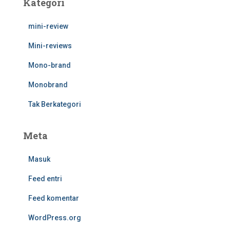
Kategori
mini-review
Mini-reviews
Mono-brand
Monobrand
Tak Berkategori
Meta
Masuk
Feed entri
Feed komentar
WordPress.org