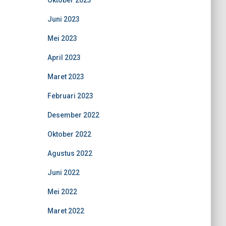
Oktober 2023
Juni 2023
Mei 2023
April 2023
Maret 2023
Februari 2023
Desember 2022
Oktober 2022
Agustus 2022
Juni 2022
Mei 2022
Maret 2022