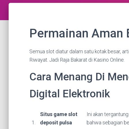
Decentralized crypto prediction market for traders -
pol
Decentralized prediction markets for crypto traders -
Tr
Permainan Aman B
Semua slot diatur dalam satu kotak besar, a
Riwayat. Jadi Raja Bakarat di Kasino Online.
Cara Menang Di Men
Digital Elektronik
Situs game slot
Ini akan tergantung
1.
deposit pulsa
bahwa sebagian bes