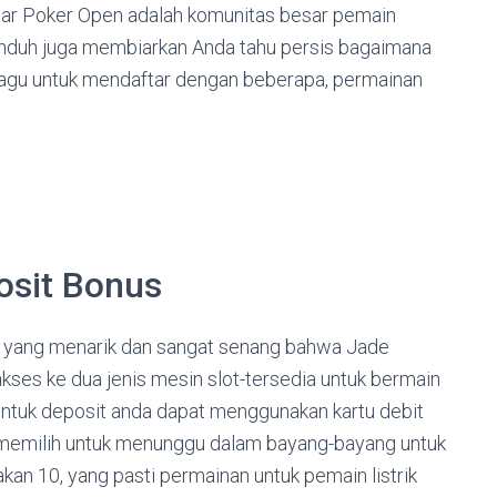
Bar Poker Open adalah komunitas besar pemain
i unduh juga membiarkan Anda tahu persis bagaimana
ragu untuk mendaftar dengan beberapa, permainan
osit Bonus
l yang menarik dan sangat senang bahwa Jade
kses ke dua jenis mesin slot-tersedia untuk bermain
 Untuk deposit anda dapat menggunakan kartu debit
bih memilih untuk menunggu dalam bayang-bayang untuk
 10, yang pasti permainan untuk pemain listrik