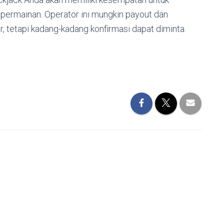
 permainan. Operator ini mungkin payout dan
, tetapi kadang-kadang konfirmasi dapat diminta.