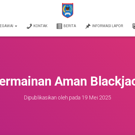
PEGAWAI
KONTAK
BERITA
INFORMASI LAPOR
ermainan Aman Blackja
Dipublikasikan oleh
pada
19 Mei 2025