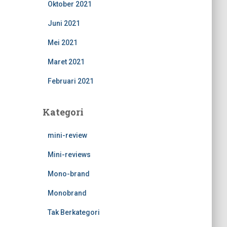
Oktober 2021
Juni 2021
Mei 2021
Maret 2021
Februari 2021
Kategori
mini-review
Mini-reviews
Mono-brand
Monobrand
Tak Berkategori