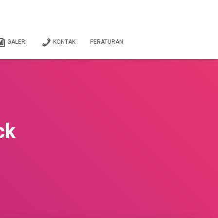
GALERI
KONTAK
PERATURAN
ck