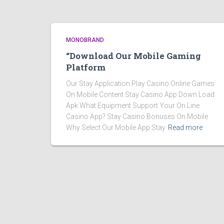
MONOBRAND
“Download Our Mobile Gaming
Platform
Our Stay Application Play Casino Online Games
On Mobile Content Stay Casino App Down Load
Apk What Equipment Support Your On Line
Casino App? Stay Casino Bonuses On Mobile
Why Select Our Mobile App Stay
Read more