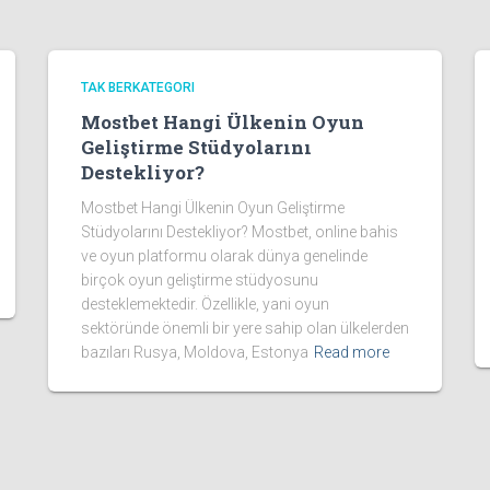
TAK BERKATEGORI
Mostbet Hangi Ülkenin Oyun
Geliştirme Stüdyolarını
Destekliyor?
Mostbet Hangi Ülkenin Oyun Geliştirme
Stüdyolarını Destekliyor? Mostbet, online bahis
ve oyun platformu olarak dünya genelinde
birçok oyun geliştirme stüdyosunu
desteklemektedir. Özellikle, yani oyun
sektöründe önemli bir yere sahip olan ülkelerden
bazıları Rusya, Moldova, Estonya
Read more