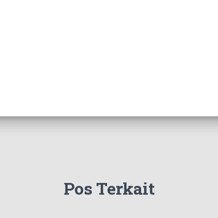
Pos Terkait