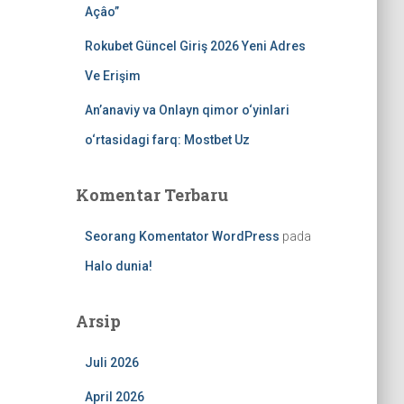
Açâo”
Rokubet Güncel Giriş 2026 Yeni Adres
Ve Erişim
Anʼanaviy va Onlayn qimor o‘yinlari
o‘rtasidagi farq: Mostbet Uz
Komentar Terbaru
Seorang Komentator WordPress
pada
Halo dunia!
Arsip
Juli 2026
April 2026